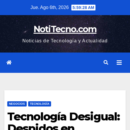
Saltar
Jue. Ago 6th, 2026
5:59:29 AM
al
contenido
NotiTecno.com
Noticias de Tecnología y Actualidad
NEGOCIOS
TECNOLOGÍA
Tecnología Desigual:
Despidos en