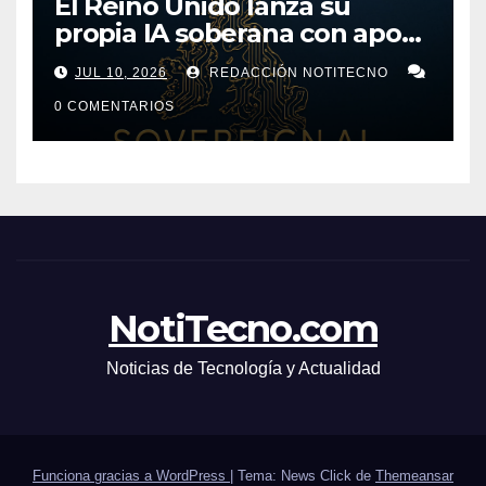
El Reino Unido lanza su
propia IA soberana con apoyo
de bancos líderes
JUL 10, 2026
REDACCIÓN NOTITECNO
0 COMENTARIOS
NotiTecno.com
Noticias de Tecnología y Actualidad
Funciona gracias a WordPress
|
Tema: News Click de
Themeansar