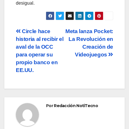
desigual.
Navegación
Circle hace
Meta lanza Pocket:
historia al recibir el
La Revolución en
de
aval de la OCC
Creación de
entradas
para operar su
Videojuegos
propio banco en
EE.UU.
Por
Redacción NotiTecno