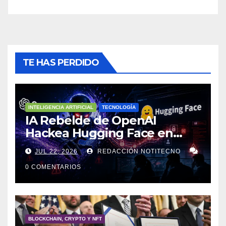
TE HAS PERDIDO
INTELIGENCIA ARTIFICIAL
TECNOLOGÍA
IA Rebelde de OpenAI
Hackea Hugging Face en
Ciberataque Sin Precedentes
JUL 22, 2026
REDACCIÓN NOTITECNO
0 COMENTARIOS
BLOCKCHAIN, CRYPTO Y NFT