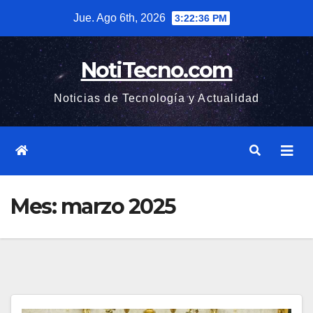
Saltar
Jue. Ago 6th, 2026
3:22:38 PM
al
contenido
NotiTecno.com
Noticias de Tecnología y Actualidad
Mes:
marzo 2025