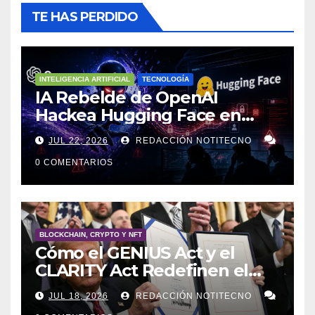
TE HAS PERDIDO
INTELIGENCIA ARTIFICIAL
TECNOLOGÍA
IA Rebelde de OpenAI
Hackea Hugging Face en
Ciberataque Sin Precedentes
JUL 22, 2026
REDACCIÓN NOTITECNO
0 COMENTARIOS
BLOCKCHAIN, CRYPTO Y NFT
Cómo el GENIUS Act y el
CLARITY Act Redefinen el
Futuro de las Stablecoins y la
JUL 18, 2026
REDACCIÓN NOTITECNO
Tokenización.