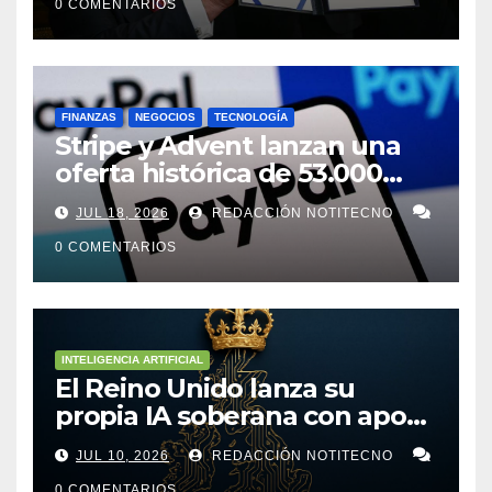
0 COMENTARIOS
FINANZAS
NEGOCIOS
TECNOLOGÍA
Stripe y Advent lanzan una
oferta histórica de 53.000
millones de dólares para
JUL 18, 2026
REDACCIÓN NOTITECNO
comprar PayPal
0 COMENTARIOS
INTELIGENCIA ARTIFICIAL
El Reino Unido lanza su
propia IA soberana con apoyo
de bancos líderes
JUL 10, 2026
REDACCIÓN NOTITECNO
0 COMENTARIOS