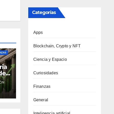
Categorías
Apps
Blockchain, Crypto y NFT
NZAS
Ciencia y Espacio
ria
 de
Curiosidades
ar
ÓN
 en
Finanzas
General
Inteligencia artificial