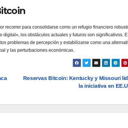
itcoin
or recorrer para consolidarse como un refugio financiero robust
digital», los obstáculos actuales y futuros son significativos. E
 estos problemas de percepción y estabilizarse como una alternat
obal y las perturbaciones económicas.
nca
Reservas Bitcoin: Kentucky y Missouri li
la iniciativa en EE.