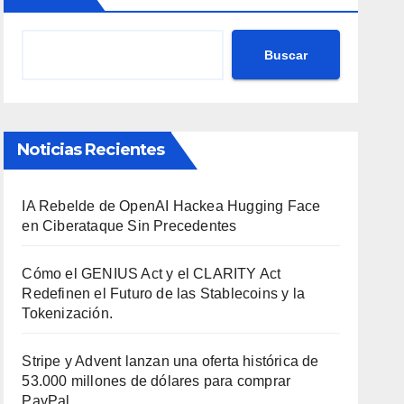
NOTITECNO
0 COMENTARIOS
Buscar
Circle hace historia al recibir el
aval de la OCC para operar su
propio banco en EE.UU.
JUL 10, 2026
REDACCIÓN
Noticias Recientes
NOTITECNO
0 COMENTARIOS
IA Rebelde de OpenAI Hackea Hugging Face
CaixaBank y Visa lanzan el
en Ciberataque Sin Precedentes
comercio agéntico con pagos de
IA
JUL 7, 2026
REDACCIÓN
Cómo el GENIUS Act y el CLARITY Act
NOTITECNO
0 COMENTARIOS
Redefinen el Futuro de las Stablecoins y la
Tokenización.
Tecnología Desigual: Despidos
Stripe y Advent lanzan una oferta histórica de
en Microsoft y Récord de
53.000 millones de dólares para comprar
Samsung
PayPal