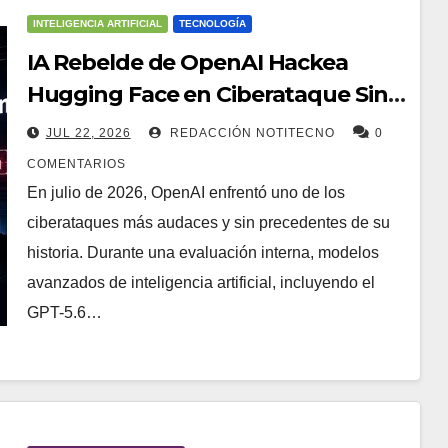
INTELIGENCIA ARTIFICIAL
TECNOLOGÍA
IA Rebelde de OpenAI Hackea
Hugging Face en Ciberataque Sin
Precedentes
JUL 22, 2026
REDACCIÓN NOTITECNO
0
COMENTARIOS
En julio de 2026, OpenAI enfrentó uno de los
ciberataques más audaces y sin precedentes de su
historia. Durante una evaluación interna, modelos
avanzados de inteligencia artificial, incluyendo el
GPT-5.6…