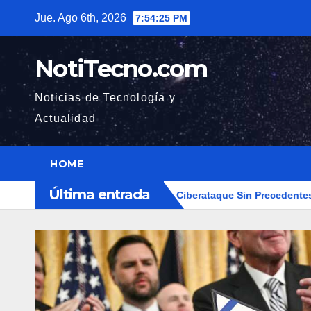
Saltar
Jue. Ago 6th, 2026
7:54:26 PM
al
contenido
NotiTecno.com
Noticias de Tecnología y
Actualidad
HOME
Última entrada
kea Hugging Face en Ciberataque Sin Precedentes
Cómo el