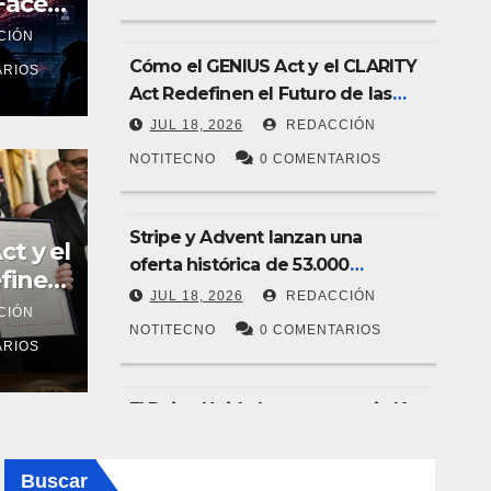
Face
n
CIÓN
Cómo el GENIUS Act y el CLARITY
ARIOS
Act Redefinen el Futuro de las
Stablecoins y la Tokenización.
JUL 18, 2026
REDACCIÓN
NOTITECNO
0 COMENTARIOS
BLOC
Stripe y Advent lanzan una
t y el
ido lanza su propia IA
Ci
oferta histórica de 53.000
finen
millones de dólares para
on apoyo de bancos
de
JUL 18, 2026
REDACCIÓN
CIÓN
comprar PayPal
NOTITECNO
0 COMENTARIOS
b
CCIÓN NOTITECNO
0 COMENTARIOS
J
ARIOS
El Reino Unido lanza su propia IA
soberana con apoyo de bancos
líderes
JUL 10, 2026
REDACCIÓN
Buscar