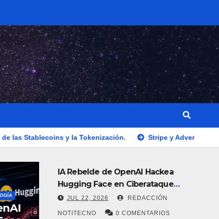
ins y la Tokenización.
Stripe y Advent lanzan una oferta hi
IA Rebelde de OpenAI Hackea
Hugging Face en Ciberataque
Sin Precedentes
OGÍA
JUL 22, 2026
REDACCIÓN
enAI
NOTITECNO
0 COMENTARIOS