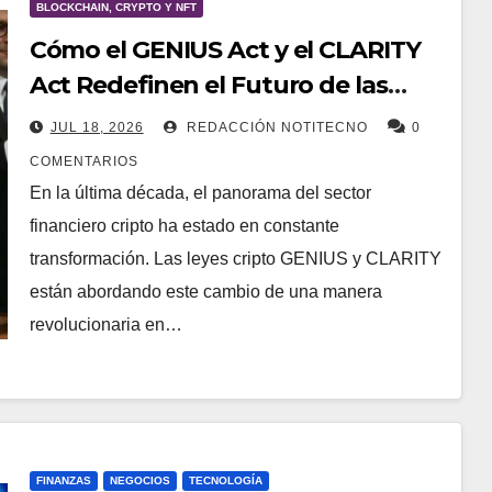
BLOCKCHAIN, CRYPTO Y NFT
Cómo el GENIUS Act y el CLARITY
Act Redefinen el Futuro de las
Stablecoins y la Tokenización.
JUL 18, 2026
REDACCIÓN NOTITECNO
0
COMENTARIOS
En la última década, el panorama del sector
financiero cripto ha estado en constante
transformación. Las leyes cripto GENIUS y CLARITY
están abordando este cambio de una manera
revolucionaria en…
FINANZAS
NEGOCIOS
TECNOLOGÍA