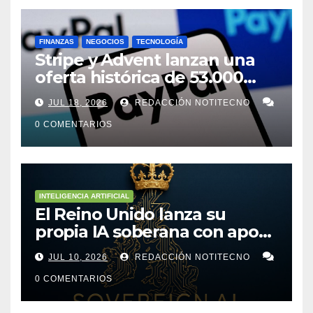
FINANZAS
NEGOCIOS
TECNOLOGÍA
Stripe y Advent lanzan una
oferta histórica de 53.000
millones de dólares para
JUL 18, 2026
REDACCIÓN NOTITECNO
comprar PayPal
0 COMENTARIOS
INTELIGENCIA ARTIFICIAL
El Reino Unido lanza su
propia IA soberana con apoyo
de bancos líderes
JUL 10, 2026
REDACCIÓN NOTITECNO
0 COMENTARIOS