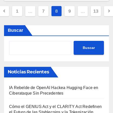
Navegación
1
…
7
8
9
…
13
de
entradas
Buscar
Buscar
Noticias Recientes
IA Rebelde de OpenAI Hackea Hugging Face en
Ciberataque Sin Precedentes
Cómo el GENIUS Act y el CLARITY Act Redefinen
el Futuro de las Stablecoins y la Tokenización.