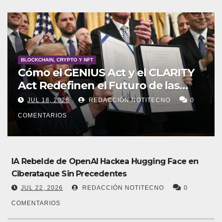
BLOCKCHAIN, CRYPTO Y NFT
Cómo el GENIUS Act y el CLARITY
Act Redefinen el Futuro de las
Stablecoins y la Tokenización.
JUL 18, 2026
REDACCIÓN NOTITECNO
0
COMENTARIOS
IA Rebelde de OpenAI Hackea Hugging Face en
Ciberataque Sin Precedentes
JUL 22, 2026
REDACCIÓN NOTITECNO
0
COMENTARIOS