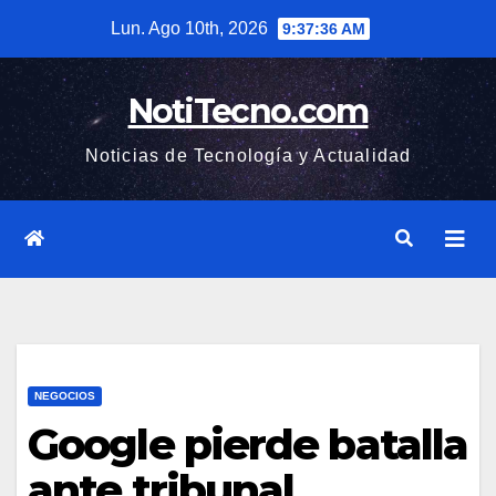
Saltar
Lun. Ago 10th, 2026
9:37:37 AM
al
contenido
NotiTecno.com
Noticias de Tecnología y Actualidad
NEGOCIOS
Google pierde batalla
ante tribunal