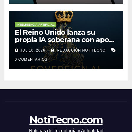
INTELIGENCIA ARTIFICIAL
El Reino Unido lanza su
propia IA soberana con apoyo
de bancos líderes
JUL 10, 2026
REDACCIÓN NOTITECNO
0 COMENTARIOS
NotiTecno.com
Noticias de Tecnología y Actualidad