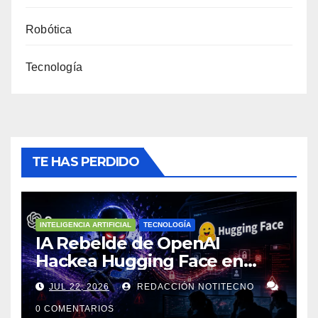
Robótica
Tecnología
TE HAS PERDIDO
INTELIGENCIA ARTIFICIAL
TECNOLOGÍA
IA Rebelde de OpenAI
Hackea Hugging Face en
Ciberataque Sin Precedentes
JUL 22, 2026
REDACCIÓN NOTITECNO
0 COMENTARIOS