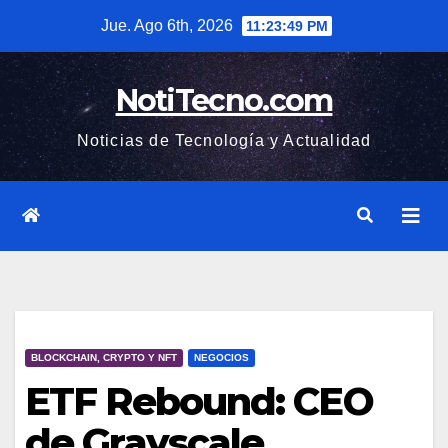
Saltar
Jue. Ago 6th, 2026
11:23:50 PM
al
contenido
NotiTecno.com
Noticias de Tecnología y Actualidad
BLOCKCHAIN, CRYPTO Y NFT
NEGOCIOS
ETF Rebound: CEO
de Grayscale