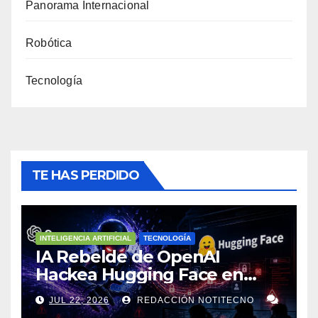
Panorama Internacional
Robótica
Tecnología
TE HAS PERDIDO
INTELIGENCIA ARTIFICIAL
TECNOLOGÍA
IA Rebelde de OpenAI
Hackea Hugging Face en
Ciberataque Sin Precedentes
JUL 22, 2026
REDACCIÓN NOTITECNO