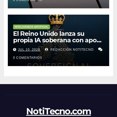
INTELIGENCIA ARTIFICIAL
El Reino Unido lanza su
propia IA soberana con apoyo
de bancos líderes
JUL 10, 2026
REDACCIÓN NOTITECNO
0 COMENTARIOS
NotiTecno.com