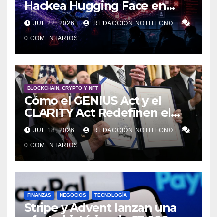
Hackea Hugging Face en
Ciberataque Sin Precedentes
JUL 22, 2026
REDACCIÓN NOTITECNO
0 COMENTARIOS
BLOCKCHAIN, CRYPTO Y NFT
Cómo el GENIUS Act y el
CLARITY Act Redefinen el
Futuro de las Stablecoins y la
JUL 18, 2026
REDACCIÓN NOTITECNO
Tokenización.
0 COMENTARIOS
FINANZAS
NEGOCIOS
TECNOLOGÍA
Stripe y Advent lanzan una