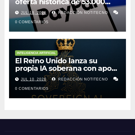
oferta histórica de 53.000
millones de dólares para
JUL 18, 2026
REDACCIÓN NOTITECNO
comprar PayPal
0 COMENTARIOS
INTELIGENCIA ARTIFICIAL
El Reino Unido lanza su
propia IA soberana con apoyo
de bancos líderes
JUL 10, 2026
REDACCIÓN NOTITECNO
0 COMENTARIOS