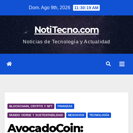
Saltar
Dom. Ago 9th, 2026
11:30:20 AM
al
contenido
NotiTecno.com
Noticias de Tecnología y Actualidad
BLOCKCHAIN, CRYPTO Y NFT
FINANZAS
MUNDO VERDE Y SUSTENTABILIDAD
NEGOCIOS
TECNOLOGÍA
AvocadoCoin: