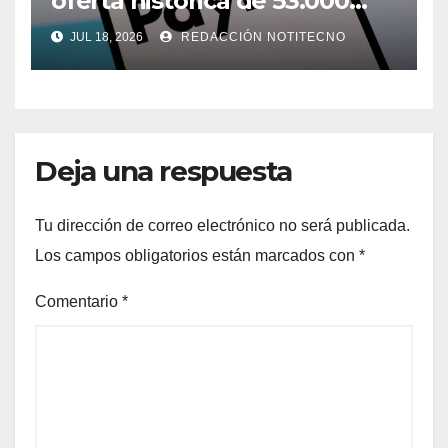
oferta histórica de 53.000
millones de dólares para
JUL 18, 2026
REDACCIÓN NOTITECNO
comprar PayPal
Deja una respuesta
Tu dirección de correo electrónico no será publicada.
Los campos obligatorios están marcados con
*
Comentario
*