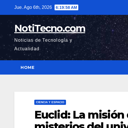
Saltar
Jue. Ago 6th, 2026
6:19:59 AM
al
contenido
NotiTecno.com
Noticias de Tecnología y
Actualidad
HOME
CIENCIA Y ESPACIO
Euclid: La misión
misterios del uni