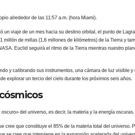
copio alrededor de las 11:57 a.m. (hora Miami).
ó un viaje de un mes hacia su destino orbital, el punto de Lagr
 1 millón de millas (1,6 millones de kilómetros) de la Tierra y ta
ASA. Euclid seguirá el ritmo de la Tierra mientras nuestro plan
do y calibrando sus instrumentos, una cámara de luz visible y
de explorar un tercio del cielo durante los próximos seis años.
s cósmicos
 oscuro» del universo, es decir, la materia y la energía oscuras.
 cree que constituye el 85% de la materia total del universo. 
que se cree que interviene en la expansión acelerada del univer