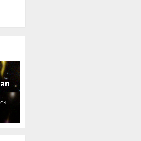
lan
IÓN
llas