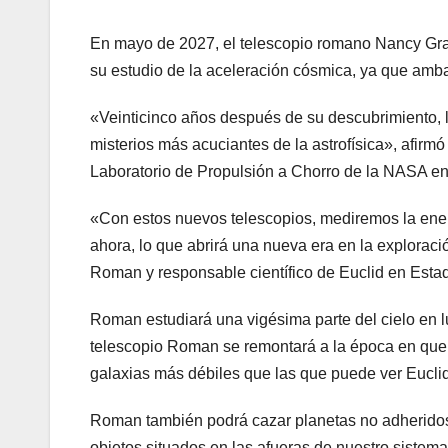
En mayo de 2027, el telescopio romano Nancy Grac
su estudio de la aceleración cósmica, ya que amb
«Veinticinco años después de su descubrimiento, 
misterios más acuciantes de la astrofísica», afirm
Laboratorio de Propulsión a Chorro de la NASA en
«Con estos nuevos telescopios, mediremos la ener
ahora, lo que abrirá una nueva era en la exploració
Roman y responsable científico de Euclid en Esta
Roman estudiará una vigésima parte del cielo en lu
telescopio Roman se remontará a la época en que e
galaxias más débiles que las que puede ver Euclid
Roman también podrá cazar planetas no adheridos a
objetos situados en las afueras de nuestro sistema 